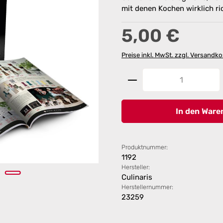
mit denen Kochen wirklich ri
Regulärer Preis:
5,00 €
Preise inkl. MwSt. zzgl. Versandk
Produkt Anzahl: G
In den Ware
Produktnummer:
1192
Hersteller:
Culinaris
Herstellernummer:
23259