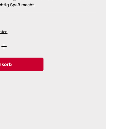
chtig Spaß macht.
osten
ib den gewünschten Wert ein oder benutz
nkorb