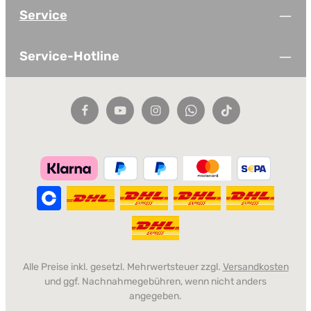
Service
Service-Hotline
Alle Preise inkl. gesetzl. Mehrwertsteuer zzgl.
Versandkosten
und ggf. Nachnahmegebühren, wenn nicht anders
angegeben.