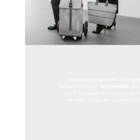
Starkes Leichtgewicht, Shopping
Spitzenrollen! Der
carrycruiser
, der
selbst Schweres komfortabel nach H
trendigen Design bei Supermarkt