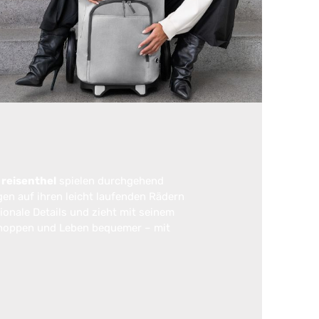
n
reisenthel
spielen durchgehend
gen auf ihren leicht laufenden Rädern
ionale Details und zieht mit seinem
Shoppen und Leben bequemer – mit