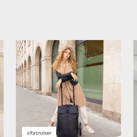
citycruiser
tr
citycruiser