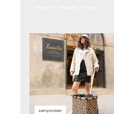
reisenthel
Shopping
trolleys
carrycruiser
carrycruiser