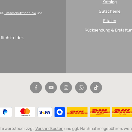
Katalog
Gutscheine
die
Datenschutzrichtlinie
und
Filialen
Rücksendung & Erstattu
flichtfelder.
Mehrwertsteuer zzgl.
Versandkosten
und ggf. Nachnahmegebühren, wenn