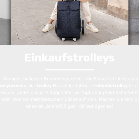
Einkaufstrolleys
-Manager, beliebter Bummelbegleiter – die Einkaufstrolleys vo
citycruiser
, der
trolley M
und der faltbare
foldabletrolley
brin
ause. Jeder dieser Alltagshelfer verfügt über praktische funkt
- oder Wochenmarktbesuchen Blicke auf sich. Machen Sie sich 
unseren „leichtfüßigen“ Allroundgenies!