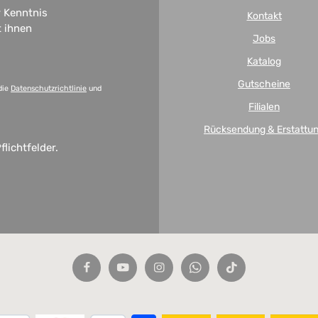
 Kenntnis
Kontakt
t ihnen
Jobs
Katalog
Gutscheine
die
Datenschutzrichtlinie
und
Filialen
Rücksendung & Erstattu
flichtfelder.