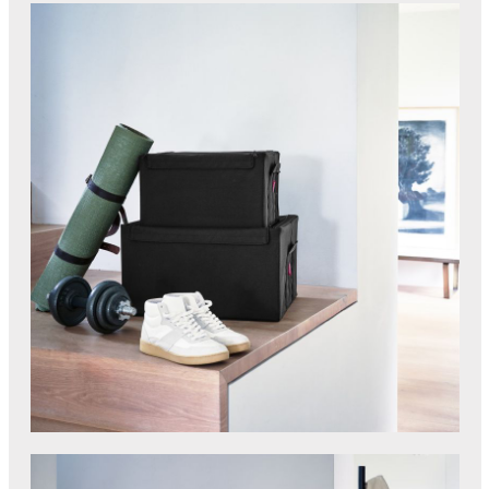
storagebox
wardrobe