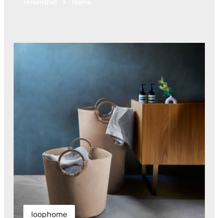
reisenthel
Home
loophome
loophome