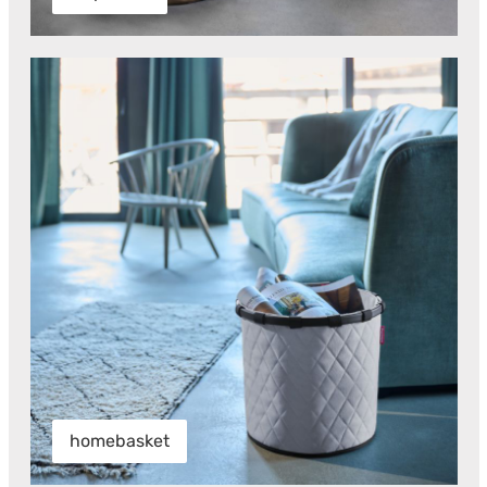
homebasket
homebasket