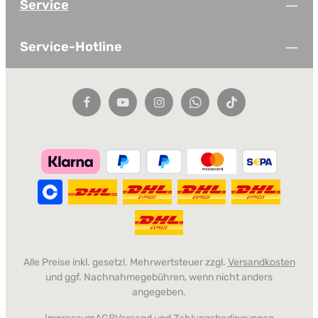
Service
Service-Hotline
Alle Preise inkl. gesetzl. Mehrwertsteuer zzgl.
Versandkosten
und ggf. Nachnahmegebühren, wenn nicht anders
angegeben.