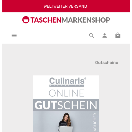
WELTWEITER VERSAND
Zum Hauptinhalt springen
Warenk
Gutscheine
Bildergalerie überspringen