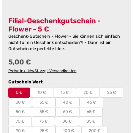
Filial-Geschenkgutschein -
Flower - 5 €
Geschenk-Gutschein - Flower - Sie können sich einfach
nicht für ein Geschenk entscheiden?! - Dann ist ein
Gutschein die perfekte Idee.
Regulärer Preis:
5,00 €
Preise inkl. MwSt. zzgl. Versandkosten
auswählen
Gutschein Wert
5 €
10 €
15 €
20 €
25 €
30 €
35 €
40 €
45 €
50 €
55 €
60 €
65 €
70 €
75 €
80 €
85 €
90 €
95 €
100 €
200 €