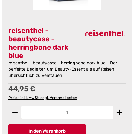
reisenthel -
beautycase -
herringbone dark
blue
reisenthel - beautycase - herringbone dark blue - Der
perfekte Begleiter, um Beauty-Essentials auf Reisen
übersichtlich zu verstauen.
Regulärer Preis:
44,95 €
Preise inkl. MwSt. zzgl. Versandkosten
Produkt Anzahl: Gib den gewünschten Wert ein od
In den Warenkorb