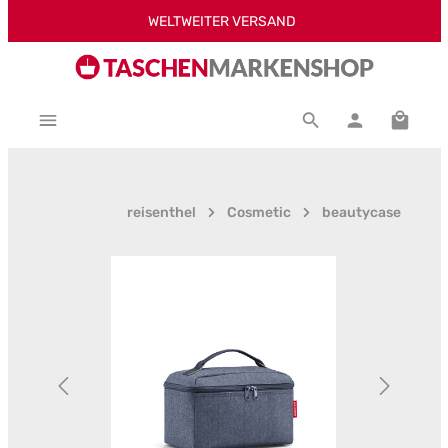
WELTWEITER VERSAND
Zum Hauptinhalt springen
Warenk
reisenthel
Cosmetic
beautycase
Bildergalerie überspringen