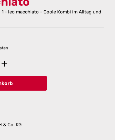
chiato
# 1 - leo macchiato - Coole Kombi im Alltag und
osten
ib den gewünschten Wert ein oder benutz
nkorb
H & Co. KG