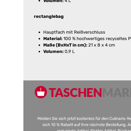
Volumen:
4 L
rectanglebag
Hauptfach mit Reißverschluss
Material:
100 % hochwertiges recyceltes 
Maße (BxHxT in cm):
21 x 8 x 4 cm
Volumen:
0,9 L
Melden Sie sich jetzt kostenlos für den Culinaris-
sich 10 % Rabatt auf Ihre nächste Bestellung.
reduzierte Artikel, Elektro Artikel, Büch