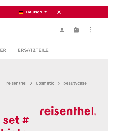
Deutsch
Warenkorb enthält 0 Pos
SER
ERSATZTEILE
reisenthel
Cosmetic
beautycase
-
 set #