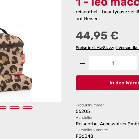
1 - leo mac
reisenthel - beautycase set 
auf Reisen.
Regulärer Preis:
44,95 €
Preise inkl. MwSt. zzgl. Versandk
Produkt Anzahl: G
In den Ware
Produktnummer:
56205
Hersteller:
Reisenthel Accessoires Gmb
Herstellernummer:
FG6048