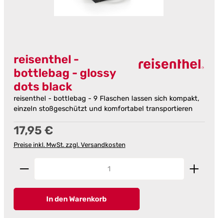
reisenthel -
bottlebag - glossy
dots black
reisenthel - bottlebag - 9 Flaschen lassen sich kompakt,
einzeln stoßgeschützt und komfortabel transportieren
Regulärer Preis:
17,95 €
Preise inkl. MwSt. zzgl. Versandkosten
Produkt Anzahl: Gib den gewünschten Wert ein od
In den Warenkorb