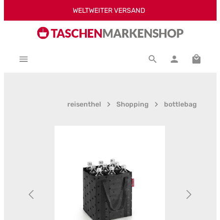
WELTWEITER VERSAND
Zum Hauptinhalt springen
Warenk
reisenthel
Shopping
bottlebag
Bildergalerie überspringen