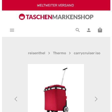
WELTWEITER VERSAND
Zum Hauptinhalt springen
Warenk
reisenthel
Thermo
carrycruiser iso
Bildergalerie überspringen