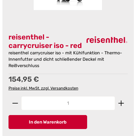
reisenthel -
carrycruiser iso - red
reisenthel carrycruiser iso - mit Kühlfunktion - Thermo-
Innenfutter und dicht schließender Deckel mit
Reißverschluss
Regulärer Preis:
154,95 €
Preise inkl. MwSt. zzgl. Versandkosten
Produkt Anzahl: Gib den gewünschten Wert ein od
In den Warenkorb