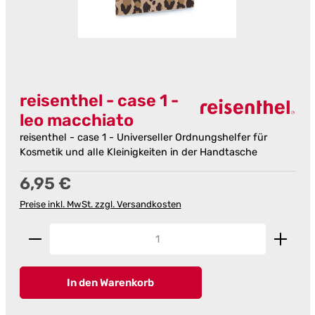
reisenthel - case 1 -
leo macchiato
reisenthel - case 1 - Universeller Ordnungshelfer für
Kosmetik und alle Kleinigkeiten in der Handtasche
Regulärer Preis:
6,95 €
Preise inkl. MwSt. zzgl. Versandkosten
Produkt Anzahl: Gib den gewünschten Wert ein od
In den Warenkorb