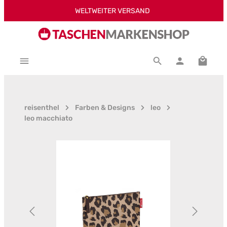
WELTWEITER VERSAND
Zum Hauptinhalt springen
Warenk
reisenthel
Farben & Designs
leo
leo macchiato
Bildergalerie überspringen