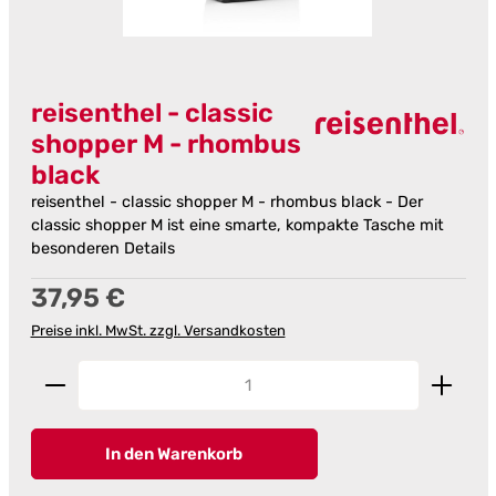
reisenthel - classic
shopper M - rhombus
black
reisenthel - classic shopper M - rhombus black - Der
classic shopper M ist eine smarte, kompakte Tasche mit
besonderen Details
Regulärer Preis:
37,95 €
Preise inkl. MwSt. zzgl. Versandkosten
Produkt Anzahl: Gib den gewünschten Wert ein od
In den Warenkorb