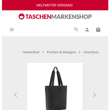
WELTWEITER VERSAND
Zum Hauptinhalt springen
Warenk
reisenthel
Farben & Designs
rhombus
Bildergalerie überspringen