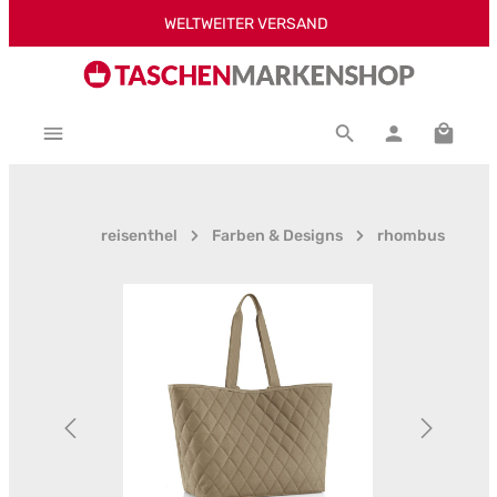
WELTWEITER VERSAND
Zum Hauptinhalt springen
Warenk
reisenthel
Farben & Designs
rhombus
Bildergalerie überspringen