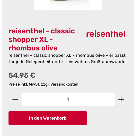
reisenthel - classic
shopper XL -
rhombus olive
reisenthel - classic shopper XL - rhombus olive - er passt
für jede Gelegenheit und ist ein wahres Großraumwunder
Regulärer Preis:
54,95 €
Preise inkl. MwSt. zzgl. Versandkosten
Produkt Anzahl: Gib den gewünschten Wert ein od
In den Warenkorb