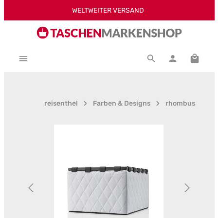
WELTWEITER VERSAND
Zum Hauptinhalt springen
Warenk
reisenthel
Farben & Designs
rhombus
Bildergalerie überspringen