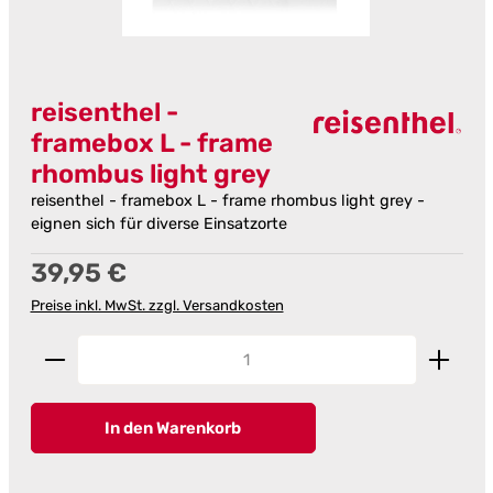
reisenthel -
framebox L - frame
rhombus light grey
reisenthel - framebox L - frame rhombus light grey -
eignen sich für diverse Einsatzorte
Regulärer Preis:
39,95 €
Preise inkl. MwSt. zzgl. Versandkosten
Produkt Anzahl: Gib den gewünschten Wert ein od
In den Warenkorb