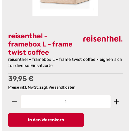
reisenthel -
framebox L - frame
twist coffee
reisenthel - framebox L - frame twist coffee - eignen sich
für diverse Einsatzorte
Regulärer Preis:
39,95 €
Preise inkl. MwSt. zzgl. Versandkosten
Produkt Anzahl: Gib den gewünschten Wert ein od
In den Warenkorb