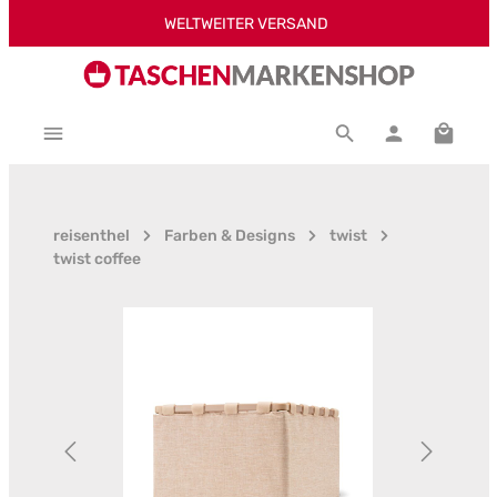
WELTWEITER VERSAND
Zum Hauptinhalt springen
Warenk
reisenthel
Farben & Designs
twist
twist coffee
Bildergalerie überspringen