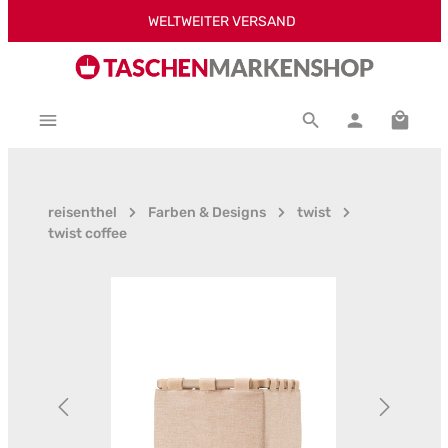
WELTWEITER VERSAND
Zum Hauptinhalt springen
Warenk
reisenthel
Farben & Designs
twist
twist coffee
Bildergalerie überspringen