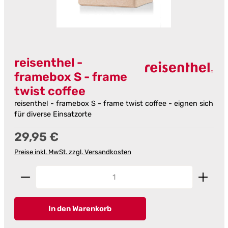
reisenthel -
framebox S - frame
twist coffee
reisenthel - framebox S - frame twist coffee - eignen sich
für diverse Einsatzorte
Regulärer Preis:
29,95 €
Preise inkl. MwSt. zzgl. Versandkosten
Produkt Anzahl: Gib den gewünschten Wert ein od
In den Warenkorb