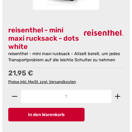
reisenthel - mini
maxi rucksack - dots
white
reisenthel - mini maxi rucksack - Allzeit bereit, um jedes
Transportproblem auf die leichte Schulter zu nehmen
Regulärer Preis:
21,95 €
Preise inkl. MwSt. zzgl. Versandkosten
Produkt Anzahl: Gib den gewünschten Wert ein od
In den Warenkorb