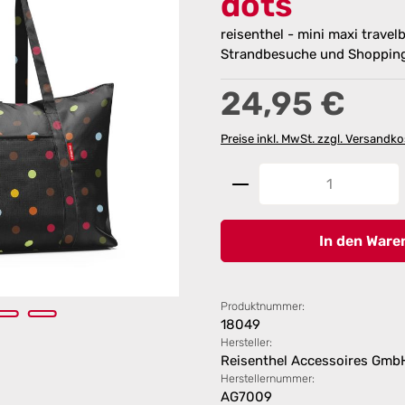
dots
reisenthel - mini maxi travel
Strandbesuche und Shoppin
Regulärer Preis:
24,95 €
Preise inkl. MwSt. zzgl. Versandk
Produkt Anzahl: G
In den Ware
Produktnummer:
18049
Hersteller:
Reisenthel Accessoires Gmb
Herstellernummer:
AG7009