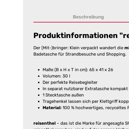
Beschreibung
Produktinformationen "rei
Der (Mit-)bringer: Klein verpackt wandert die
mi
Badetasche für Strandbesuche und Shopping.
Maße (B x H x T in cm): 65 x 41 x 26
Volumen: 30 l
Der perfekte Reisebegleiter
In separat nutzbarer Extratasche kompakt
1 Stecktasche außen
Tragehenkel lassen sich per Klettgriff kopp
Material:
100 % hochwertiges, recyceltes
reisenthel
– das ist die Marke für angesagte S