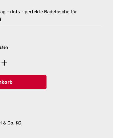
bag - dots - perfekte Badetasche für
g
osten
ib den gewünschten Wert ein oder benutz
nkorb
H & Co. KG