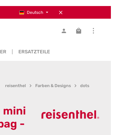
Deutsch
Warenkorb enthält 0 Pos
SER
ERSATZTEILE
reisenthel
Farben & Designs
dots
- mini
bag -