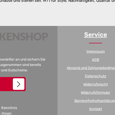
uhause und stehen seit 1971 für Style, Nachhaltigkeit, Qualität u
Service
Impressum
Newsletter an und sichern Sie
AGB
 Ausgenommen sind bereits
Versand und Zahlungsbeding
er und Gutscheine.
Datenschutz
Widerrufsrecht
Widerrufsformular
Barrierefreiheitserklärun
 Kenntnis
Kontakt
t ihnen