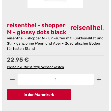
reisenthel - shopper
M - glossy dots black
reisenthel - shopper M - Einkaufen mit Funktionalität und
Stil – ganz ohne Wenn und Aber - Quadratischer Boden
für festen Stand
Regulärer Preis:
22,95 €
Preise inkl. MwSt. zzgl. Versandkosten
Produkt Anzahl: Gib den gewünschten Wert ein od
In den Warenkorb