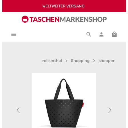
WELTWEITER VERSAND
Zum Hauptinhalt springen
Warenk
reisenthel
Shopping
shopper
Bildergalerie überspringen