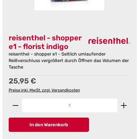
reisenthel - shopper
e1 - florist indigo
reisenthel - shopper e1 - Seitlich umlaufender
Reißverschluss vergrößert durch Öffnen das Volumen der
Tasche
Regulärer Preis:
25,95 €
Preise inkl. MwSt. zzgl. Versandkosten
Produkt Anzahl: Gib den gewünschten Wert ein od
In den Warenkorb