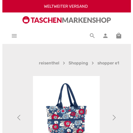
WELTWEITER VERSAND
Zum Hauptinhalt springen
Warenk
reisenthel
Shopping
shopper e1
Bildergalerie überspringen