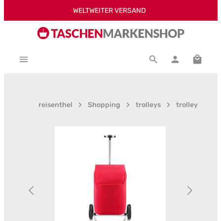
WELTWEITER VERSAND
Zum Hauptinhalt springen
Warenk
reisenthel
Shopping
trolleys
trolley
Bildergalerie überspringen