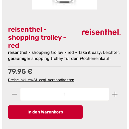
reisenthel -
shopping trolley -
red
reisenthel - shopping trolley - red - Take it easy: Leichter,
geräumiger shopping trolley für den Wocheneinkauf.
Regulärer Preis:
79,95 €
Preise inkl. MwSt. zzgl. Versandkosten
Produkt Anzahl: Gib den gewünschten Wert ein od
In den Warenkorb