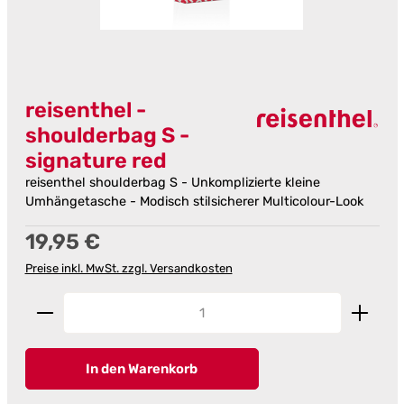
reisenthel -
shoulderbag S -
signature red
reisenthel shoulderbag S - Unkomplizierte kleine
Umhängetasche - Modisch stilsicherer Multicolour-Look
Regulärer Preis:
19,95 €
Preise inkl. MwSt. zzgl. Versandkosten
Produkt Anzahl: Gib den gewünschten Wert ein od
In den Warenkorb