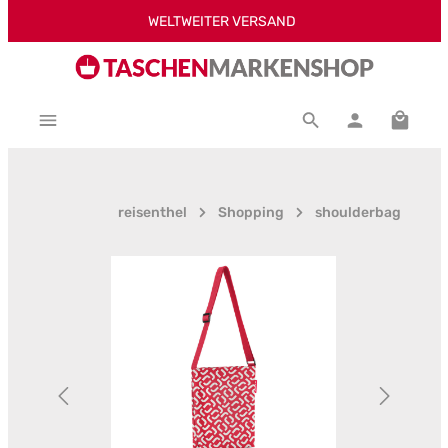
WELTWEITER VERSAND
Zum Hauptinhalt springen
Warenk
reisenthel
Shopping
shoulderbag
Bildergalerie überspringen