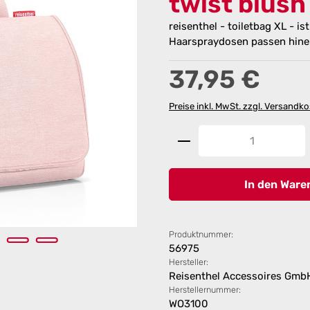
twist blush
reisenthel - toiletbag XL - is
Haarspraydosen passen hine
Regulärer Preis:
37,95 €
Preise inkl. MwSt. zzgl. Versandk
Produkt Anzahl: G
In den Ware
Produktnummer:
56975
Hersteller:
Reisenthel Accessoires Gmb
Herstellernummer:
WO3100