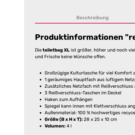
Beschreibung
Produktinformationen "rei
Die
toiletbag XL
ist größer, höher und noch vie
und Frische keine Wünsche offen.
Großzügige Kulturtasche für viel Komfort 
1 geräumiges Hauptfach aus luftigem Netz
Zusätzliches Netzfach mit Reißverschluss 
3 Reißverschluss-Taschen im Deckel
Haken zum Aufhängen
Spiegel kann innen mit Klettverschluss an
Außenmaterial: 100 % hochwertiges recyc
Größe (B x H x T):
28 x 25 x 10 cm
Volumen:
4 l