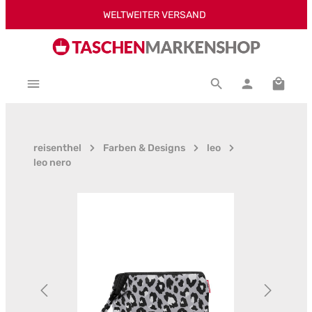
WELTWEITER VERSAND
Zum Hauptinhalt springen
Warenk
reisenthel
Farben & Designs
leo
leo nero
Bildergalerie überspringen