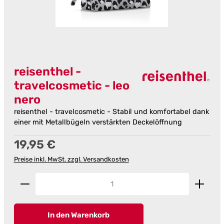
reisenthel -
travelcosmetic - leo
nero
reisenthel - travelcosmetic - Stabil und komfortabel dank
einer mit Metallbügeln verstärkten Deckelöffnung
Regulärer Preis:
19,95 €
Preise inkl. MwSt. zzgl. Versandkosten
Produkt Anzahl: Gib den gewünschten Wert ein od
In den Warenkorb