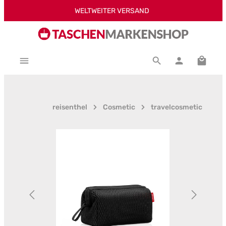
WELTWEITER VERSAND
Zum Hauptinhalt springen
Warenk
reisenthel
Cosmetic
travelcosmetic
Bildergalerie überspringen