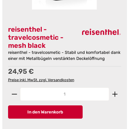
reisenthel -
travelcosmetic -
mesh black
reisenthel - travelcosmetic - Stabil und komfortabel dank
einer mit Metallbügeln verstärkten Deckelöffnung
Regulärer Preis:
24,95 €
Preise inkl. MwSt. zzgl. Versandkosten
Produkt Anzahl: Gib den gewünschten Wert ein od
In den Warenkorb