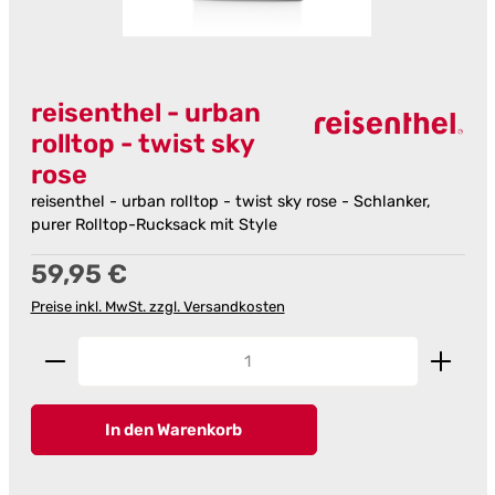
reisenthel - urban
rolltop - twist sky
rose
reisenthel - urban rolltop - twist sky rose - Schlanker,
purer Rolltop-Rucksack mit Style
Regulärer Preis:
59,95 €
Preise inkl. MwSt. zzgl. Versandkosten
Produkt Anzahl: Gib den gewünschten Wert ein od
In den Warenkorb