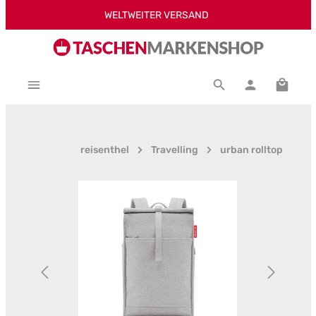
WELTWEITER VERSAND
Zum Hauptinhalt springen
Warenk
reisenthel
Travelling
urban rolltop
Bildergalerie überspringen